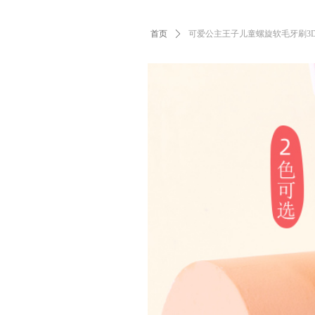
首页
ꄲ
可爱公主王子儿童螺旋软毛牙刷3