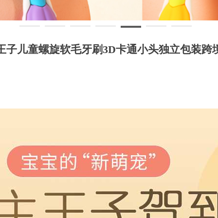
王子儿童螺旋软毛牙刷3D卡通小头独立包装跨