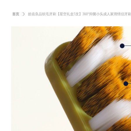
首页
ꄲ
皓齿良品软毛牙刷【星空礼盒5支】360°抑菌小头成人家用情侣牙