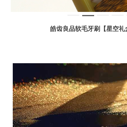
皓齿良品软毛牙刷【星空礼盒