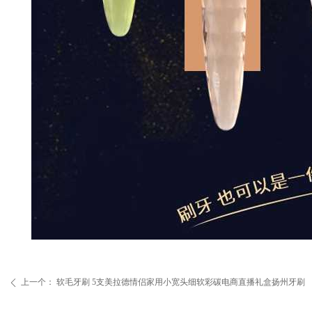
上一个：
软毛牙刷 5支美拉德情侣家用小宽头细软彩碳电商直播礼盒扬州牙刷
ꄴ