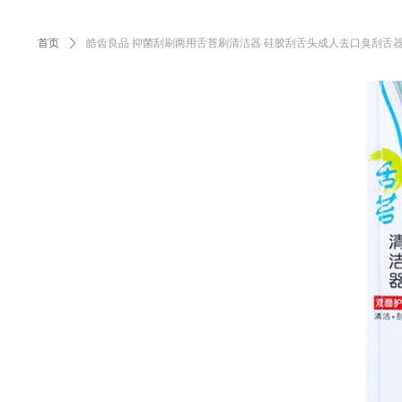
首页
ꄲ
皓齿良品 抑菌刮刷两用舌苔刷清洁器 硅胶刮舌头成人去口臭刮舌