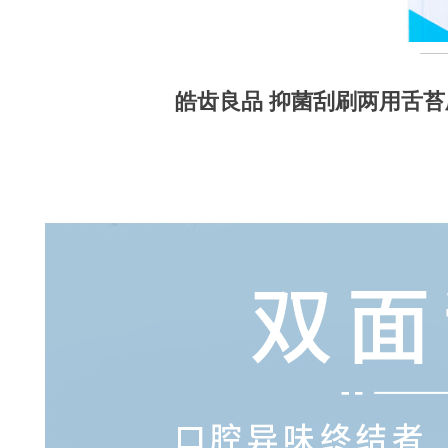
皓齿良品 抑菌刮刷两用舌苔